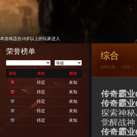
本游戏适合18岁以上的玩家进入
荣誉榜单
综合
您的位置：
>
综合
>
排名
角色
数值
1
待定
未知
传奇霸业
2
待定
未知
传奇霸业6
3
待定
未知
探索神秘
4
待定
未知
觉醒战神
5
待定
未知
传奇霸业