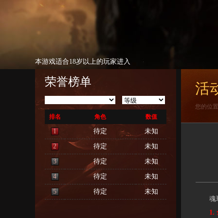
本游戏适合18岁以上的玩家进入
荣誉榜单
活
您的位
排名
角色
数值
1
待定
未知
2
待定
未知
3
待定
未知
4
待定
未知
5
待定
未知
魂珠
1. 