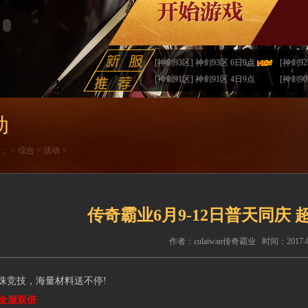
[神剑93区] 神剑93区 6日9点
[神剑92
[神剑91区] 神剑91区 4日9点
[神剑90
动
置：
>
综合
>
活动
>
传奇霸业6月9-12日普天同庆
作者：culaiwan传奇霸业 时间：2017-06-
竞技，海量材料送不停!
全服双倍