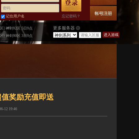
密码:
记住用户名
忘记密码？
更多服务器
区] 神剑92区 5日9点
进入游戏
区] 神剑90区 3日9点
 超值奖励充值即送
12 19:46