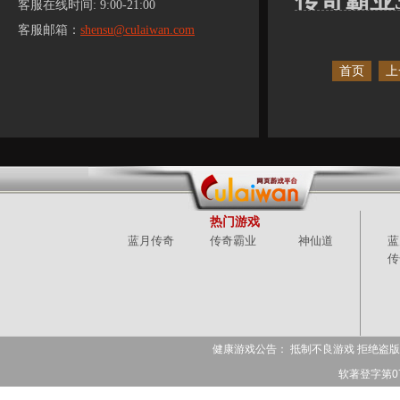
传奇霸业3
客服在线时间: 9:00-21:00
客服邮箱：
shensu@culaiwan.com
首页
上
热门游戏
蓝月传奇
传奇霸业
神仙道
蓝
传
健康游戏公告： 抵制不良游戏 拒绝盗版
软著登字第078