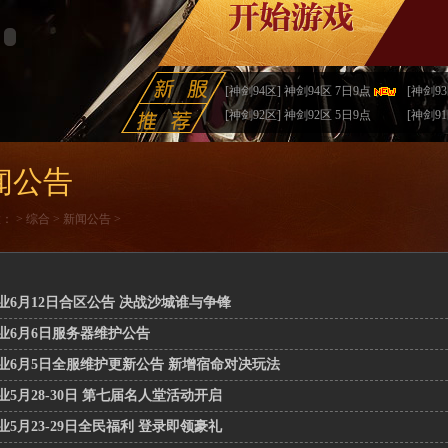
[神剑94区] 神剑94区 7日9点
[神剑93
[神剑92区] 神剑92区 5日9点
[神剑91
闻公告
置：
>
综合
>
新闻公告
>
业6月12日合区公告 决战沙城谁与争锋
业6月6日服务器维护公告
业6月5日全服维护更新公告 新增宿命对决玩法
业5月28-30日 第七届名人堂活动开启
业5月23-29日全民福利 登录即领豪礼