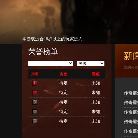
本游戏适合18岁以上的玩家进入
荣誉榜单
新
您的位
排名
角色
数值
1
待定
未知
2
待定
未知
传奇霸
3
待定
未知
传奇霸
4
待定
未知
传奇霸
5
待定
未知
传奇霸
传奇霸