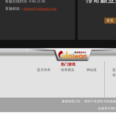
传奇霸业
客服在线时间: 9:00-21:00
客服邮箱：
shensu@culaiwan.com
首页
热门游戏
蓝月传奇
传奇霸业
神仙道
蓝
传
健康游戏公告： 抵制不良游戏 拒绝盗版
软著登字第078