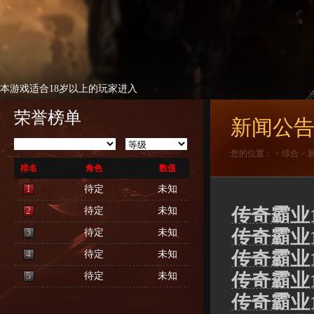
本游戏适合18岁以上的玩家进入
荣誉榜单
新闻公
您的位置：
>
综合
>
排名
角色
数值
1
待定
未知
传奇霸业
2
待定
未知
传奇霸业
3
待定
未知
传奇霸业
4
待定
未知
传奇霸业
5
待定
未知
传奇霸业