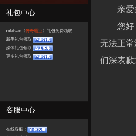
亲爱的
礼包中心
您好
culaiwan《
传奇霸业
》礼包免费领取
新手礼包领取
无法正常
媒体礼包领取
更多礼包领取
们深表歉
客服中心
在线客服：