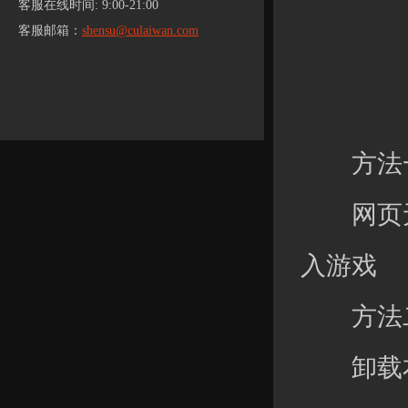
客服在线时间: 9:00-21:00
客服邮箱：
shensu@culaiwan.com
方法
网页无
入游戏
方法
卸载本机f