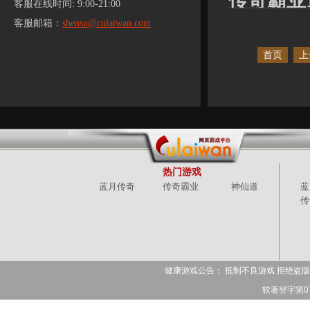
传奇霸业1
客服在线时间: 9:00-21:00
客服邮箱：
shensu@culaiwan.com
首页
上
热门游戏
蓝月传奇
传奇霸业
神仙道
蓝
传
健康游戏公告： 抵制不良游戏 拒绝盗版
软著登字第078