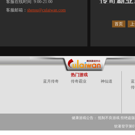
传奇霸业
客服在线时间: 9:00-21:00
客服邮箱：
shensu@culaiwan.com
首页
上
热门游戏
蓝月传奇
传奇霸业
神仙道
蓝
传
健康游戏公告： 抵制不良游戏 拒绝盗版
软著登字第078