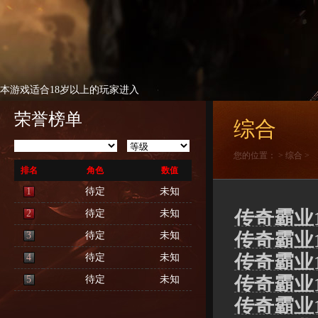
本游戏适合18岁以上的玩家进入
荣誉榜单
综合
您的位置：
>
综合
>
排名
角色
数值
1
待定
未知
传奇霸业1
2
待定
未知
传奇霸业
3
待定
未知
传奇霸业
4
待定
未知
传奇霸业1
5
待定
未知
传奇霸业