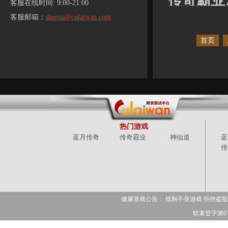
传奇霸业
客服在线时间: 9:00-21:00
客服邮箱：
shensu@culaiwan.com
首页
热门游戏
蓝月传奇
传奇霸业
神仙道
蓝
传
健康游戏公告： 抵制不良游戏 拒绝盗版
软著登字第078