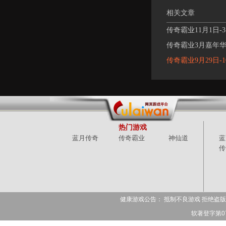
相关文章
传奇霸业11月1日
传奇霸业3月嘉年
传奇霸业9月29日-
热门游戏
蓝月传奇
传奇霸业
神仙道
蓝
传
健康游戏公告： 抵制不良游戏 拒绝盗版
软著登字第078