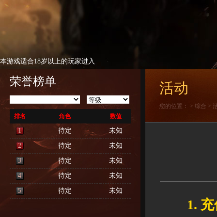
本游戏适合18岁以上的玩家进入
荣誉榜单
活动
您的位置：
>
综合
>
排名
角色
数值
1
待定
未知
2
待定
未知
3
待定
未知
4
待定
未知
5
待定
未知
1. 充