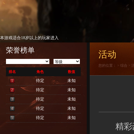
本游戏适合18岁以上的玩家进入
荣誉榜单
活动
您的位置：
>
综合
>
排名
角色
数值
1
待定
未知
2
待定
未知
3
待定
未知
4
待定
未知
5
待定
未知
精彩豪