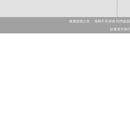
健康游戏公告： 抵制不良游戏 拒绝盗版
软著登字第078